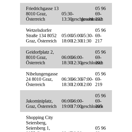
Friedrichgasse 13
05 96
8010 Graz,
05:30-
69-
Österreich
13:30
geschlossen
geschlossen
232
Wetzelsdorfer
05 96
Straße 134 8052
05:00-
05:00-
05:30-
69-
Graz, Österreich
18:00
12:30
11:30
217
Geidorfplatz 2,
05 96
8010 Graz,
06:00-
06:00-
69-
Österreich
18:30
12:30
geschlossen
202
Nibelungengasse
05 96
24 8010 Graz,
06:30-
06:30-
07:00-
69-
Österreich
18:30
12:00
12:00
219
05 96
Jakominiplatz,
06:00-
06:00-
69-
Graz, Österreich
19:00
17:00
geschlossen
205
Shopping City
Seiersberg,
Seiersberg 1,
05 96