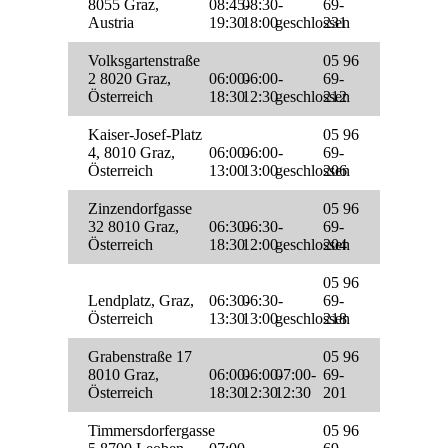
8055 Graz,
08:45-
08:30-
69-
Austria
19:30
18:00
geschlossen
231
Volksgartenstraße
05 96
2 8020 Graz,
06:00-
06:00-
69-
Österreich
18:30
12:30
geschlossen
212
Kaiser-Josef-Platz
05 96
4, 8010 Graz,
06:00-
06:00-
69-
Österreich
13:00
13:00
geschlossen
206
Zinzendorfgasse
05 96
32 8010 Graz,
06:30-
06:30-
69-
Österreich
18:30
12:00
geschlossen
204
05 96
Lendplatz, Graz,
06:30-
06:30-
69-
Österreich
13:30
13:00
geschlossen
218
Grabenstraße 17
05 96
8010 Graz,
06:00-
06:00-
07:00-
69-
Österreich
18:30
12:30
12:30
201
Timmersdorfergasse
05 96