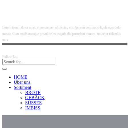
Lorem ipsum dolor amet, consectetuer adipiscing elit. Aenean commodo ligula eget dolor
massa. Cum sociis natoque penatibus et magnis dis parturient montes, nascetur ridiculus
mus.
Follow Us:
HOME
Über uns
Sortiment
BROTE
GEBÄCK
SÜSSES
IMBISS