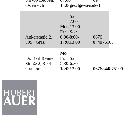
5 8700 Leoben,
07:00-
69-
Österreich
18:00
geschlossen
geschlossen
238
Sa.:
7:00-
Mo.-
13:00
Fr.:
So.:
Ankerstraße 2,
6:00-
8:00-
0676
8054 Graz
17:00
13:00
844875108
Mo-
Dr. Karl Renner
Fr:
Sa:
Straße 2, 8101
5:30-
6:30-
Gratkorn
18:00
12:00
0676844875109
Das Backhaus Hubert Auer zählt seit Jahren zu den Traditions-Bäckereien und -
Konditoreien in Graz.