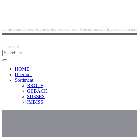
Lorem ipsum dolor amet, consectetuer adipiscing elit. Aenean commodo ligula eget dolor mass
Follow Us:
HOME
Über uns
Sortiment
BROTE
GEBÄCK
SÜSSES
IMBISS