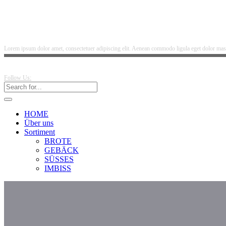
Lorem ipsum dolor amet, consectetuer adipiscing elit. Aenean commodo ligula eget dolor mass
Follow Us:
HOME
Über uns
Sortiment
BROTE
GEBÄCK
SÜSSES
IMBISS